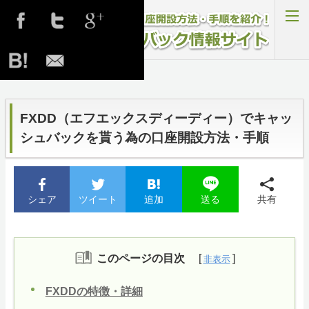
F
X
D
D
で
キ
ャ
ッ
シ
トップページ
＞ FXDDの口座開設方法
TariTaliの登録方法
ュ
バ
ッ
ク
FXRoyalCashBackの登録方法
を
FXDD（エフエックスディーディー）でキャッ
貰
う
為
シュバックを貰う為の口座開設方法・手順
の
FinalCashBackの登録方法
口
座
開
設
ホーム
方
法
・
シェア
ツイート
追加
共有
送る
手
順
RSS購読
サイトマップ
このページの目次
FXDDの特徴・詳細