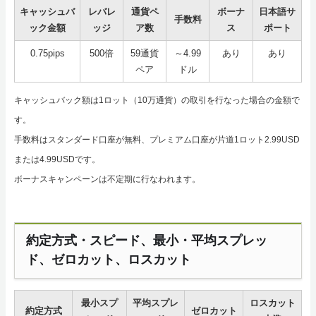
キャッシュバ
レバレ
通貨ペ
ボーナ
日本語サ
手数料
ック金額
ッジ
ア数
ス
ポート
0.75pips
500倍
59通貨
～4.99
あり
あり
ペア
ドル
キャッシュバック額は1ロット（10万通貨）の取引を行なった場合の金額で
す。
手数料はスタンダード口座が無料、プレミアム口座が片道1ロット2.99USD
または4.99USDです。
ボーナスキャンペーンは不定期に行なわれます。
約定方式・スピード、最小・平均スプレッ
ド、ゼロカット、ロスカット
最小スプ
平均スプレ
ロスカット
約定方式
ゼロカット