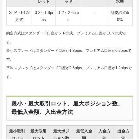
レッド
ッド
水準
STP・ECN
0.2～1.8pi
1.2～2.6pip
-
証拠金の5
方式
ps
s
0%
約定方式はスタンダード口座がSTP方式、プレミアム口座がECN方式で
す。
最小スプレッドはスタンダード口座が1.8pips、プレミアム口座が0.2pipsで
す。
平均スプレッドはスタンダード口座が2.6pips、プレミアム口座が1.2pipsで
す。
最小・最大取引ロット、最大ポジション数、
最低入金額、入出金方法
最小取引
最大取引
最大ポジ
最低入金
入金方
出金方
ロット
ロット
ション数
額
法
法